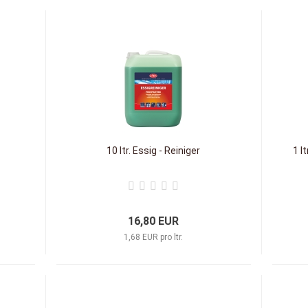
10 ltr. Essig - Reiniger
1 l
16,80 EUR
1,68 EUR pro ltr.