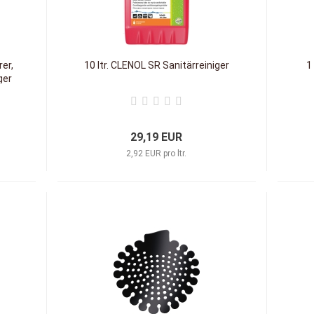
rer,
10 ltr. CLENOL SR Sanitärreiniger
1
ger
29,19 EUR
2,92 EUR pro ltr.