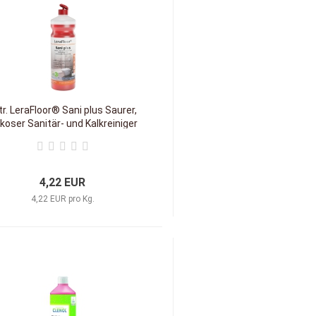
ltr. LeraFloor® Sani plus Saurer,
skoser Sanitär- und Kalkreiniger
4,22 EUR
4,22 EUR pro Kg.