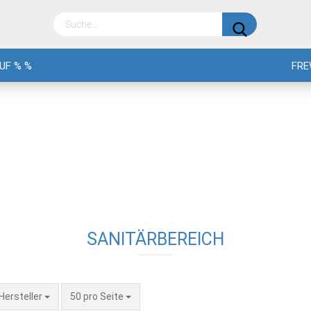
UF % %
FRE
SANITÄRBEREICH
 Hersteller
50 pro Seite