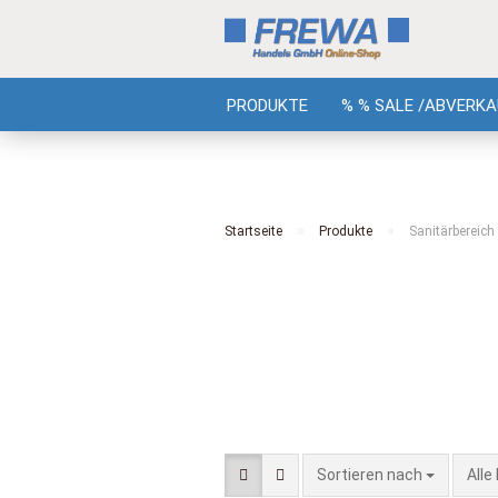
PRODUKTE
% % SALE /ABVERKA
»
»
Startseite
Produkte
Sanitärbereich
Sortieren nach
Alle