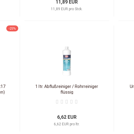
11,89 EUR
11,89 EUR pro Stck.
-25%
x17
1 ltr. Abflußreiniger / Rohrreiniger
Ur
en)
flüssig
6,62 EUR
6,62 EUR pro ltr.