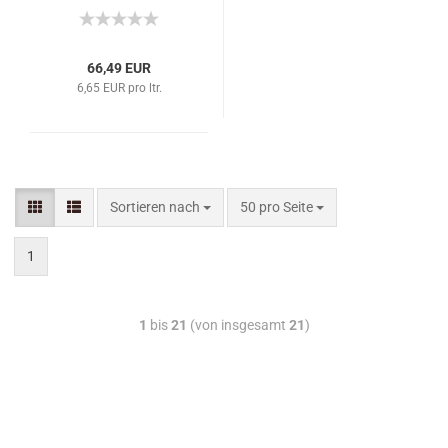
66,49 EUR
6,65 EUR pro ltr.
Sortieren nach
50 pro Seite
1
1
bis
21
(von insgesamt
21
)