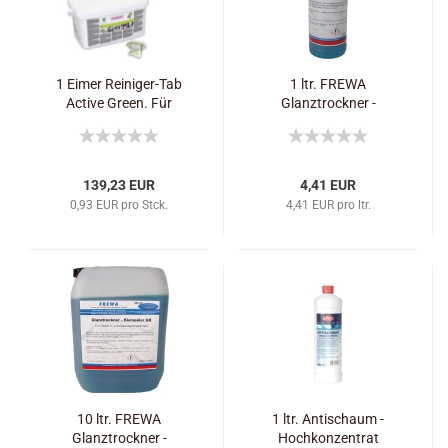
1 Eimer Reiniger-Tab
1 ltr. FREWA
Active Green. Für
Glanztrockner -
iCombi Pro und iCombi
Klarspüler GK
Classic.
139,23 EUR
4,41 EUR
0,93 EUR pro Stck.
4,41 EUR pro ltr.
10 ltr. FREWA
1 ltr. Antischaum -
Glanztrockner -
Hochkonzentrat