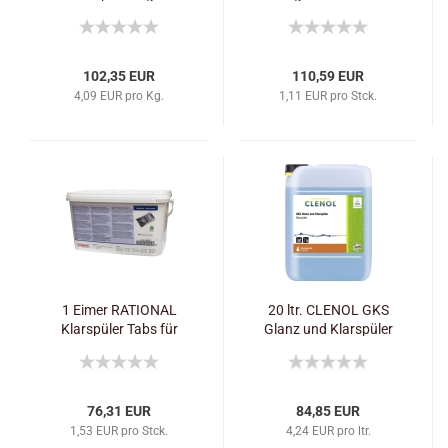
SelfCooking Center /
100 Stck.
102,35 EUR
110,59 EUR
4,09 EUR pro Kg.
1,11 EUR pro Stck.
1 Eimer RATIONAL
20 ltr. CLENOL GKS
Klarspüler Tabs für
Glanz und Klarspüler
SelfCookingCenter®
ohne Efficient
CareControl / 50 Stck.
76,31 EUR
84,85 EUR
1,53 EUR pro Stck.
4,24 EUR pro ltr.